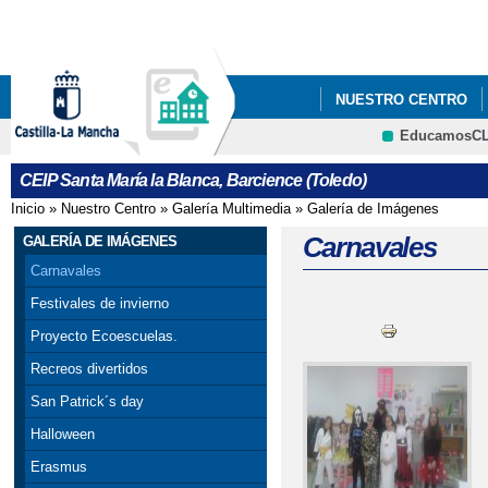
Pa
co
pri
NUESTRO CENTRO
EducamosC
INFÓRMATE
¡¡NU
CRFP
CEIP Santa María la Blanca, Barcience (Toledo)
Inicio
»
Nuestro Centro
»
Galería Multimedia
»
Galería de Imágenes
Se encuentra usted aquí
Carnavales
GALERÍA DE IMÁGENES
Carnavales
Festivales de invierno
Proyecto Ecoescuelas.
Recreos divertidos
San Patrick´s day
Halloween
Erasmus