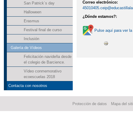
Correo electrónico:
San Patrick´s day
45010405.ceip@educastillal
Halloween
¿Dónde estamos?:
Erasmus
Festival final de curso
Pulse aquí para ver la
Inclusión
Galería de Vídeos
Felicitación navideña desde
el colegio de Barcience.
Vídeo conmemorativo
ecoescuelas 2018
Contacta con nosotros
Protección de datos
Mapa del sit