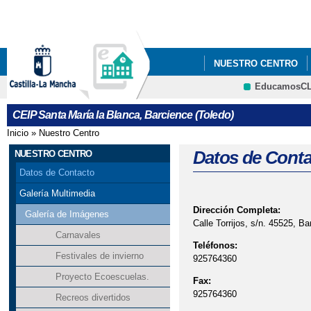
Pa
co
pri
NUESTRO CENTRO
EducamosC
INFÓRMATE
¡¡NU
CRFP
CEIP Santa María la Blanca, Barcience (Toledo)
Inicio
»
Nuestro Centro
Se encuentra usted aquí
Datos de Conta
NUESTRO CENTRO
Datos de Contacto
Galería Multimedia
Dirección Completa:
Galería de Imágenes
Calle Torrijos, s/n. 45525, Ba
Carnavales
Teléfonos:
Festivales de invierno
925764360
Proyecto Ecoescuelas.
Fax:
925764360
Recreos divertidos