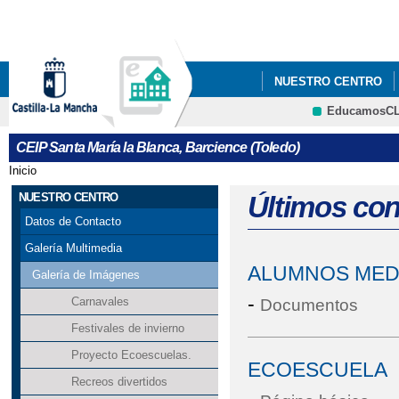
Pa
co
pri
NUESTRO CENTRO
EducamosC
INFÓRMATE
¡¡NU
CRFP
CEIP Santa María la Blanca, Barcience (Toledo)
Inicio
Se encuentra usted aquí
NUESTRO CENTRO
Últimos co
Datos de Contacto
Galería Multimedia
ALUMNOS MED
Galería de Imágenes
-
Carnavales
Documentos
Festivales de invierno
Proyecto Ecoescuelas.
ECOESCUELA
Recreos divertidos