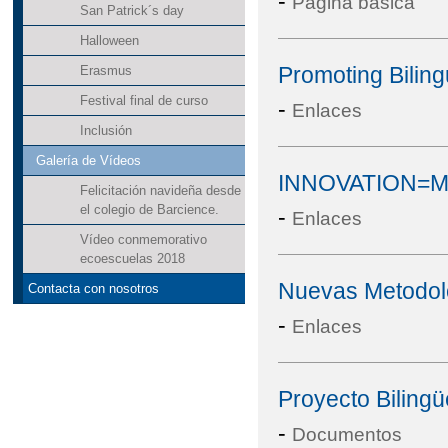
-
Página básica
San Patrick´s day
Halloween
Promoting Bili
Erasmus
Festival final de curso
-
Enlaces
Inclusión
Galería de Vídeos
INNOVATION=M
Felicitación navideña desde
el colegio de Barcience.
-
Enlaces
Vídeo conmemorativo
ecoescuelas 2018
Nuevas Metodolo
Contacta con nosotros
-
Enlaces
Proyecto Biling
-
Documentos