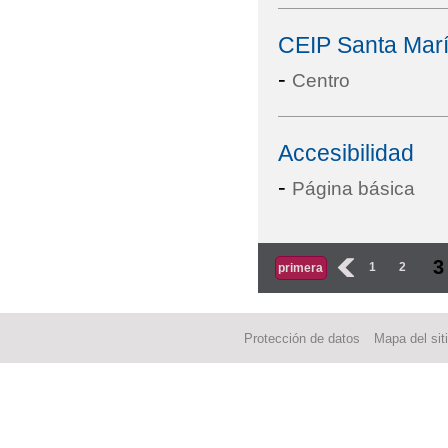
CEIP Santa Marí
-
Centro
Accesibilidad
-
Página básica
Páginas
3
‹
1
2
primera
Protección de datos
Mapa del sit